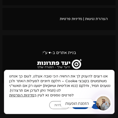
הצהרת נגישות
|
מדיניות פרטיות
חייג כעת
בניית אתרים
ב-♥ ע"י:
טסאפ
אנו רוצים להעניק לך את החוויה הכי טובה אצלנו, לשם כך אנחנו
Inst
משתמשים בקובצי Cookie – חלקם חיוניים לפעילות האתר ולכן
נטענים תמיד, וחלקם (כמו אנליטיות ושיווקיות) ייטענו רק אם תאשר/י
לנו (תמיד ניתן לעדכן אם תרצה/י).
לפרטים נוספים נא לעיין ב
מדיניות הפרטיות
הזמנת הופעות
אישור
דחיה
הגדרות